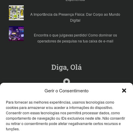
A Importância da Presença Física: Dar Corpo ao Mundo
Digital
Encontra o que julgavas perdido! Como dominar os
operadores de pesquisa na tua caixa de e-mail
Diga, Olá
Praça Almada Negreiros 82,
Gerir o Consentimento
4470-133 Maia - Porto
Para fornecer as melhores experiências, usamos tecnologias como
cookies para armazenar e/ou aceder a informações do dispositivo.
Consentir com essas tecnologias nos permitirá processar dados, como
+351 939 608 879
comportamento de navegação ou IDs exclusivos neste site. Não consentir
Chamada para rede móvel nacional
ou retirar o consentimento pode afetar negativamante certos recursos e
funções.